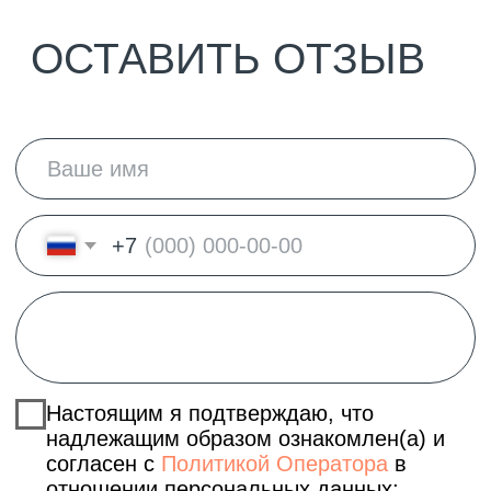
посещения клуба
Я хочу
получать сообщени
я
от World
Class
ОТПРАВИТЬ
НА ГЛАВНУЮ
Клубные карты
Шале
Направления
СПА
Команда
Ц Д Р
О клубе
Контакты
Карьера в клубе