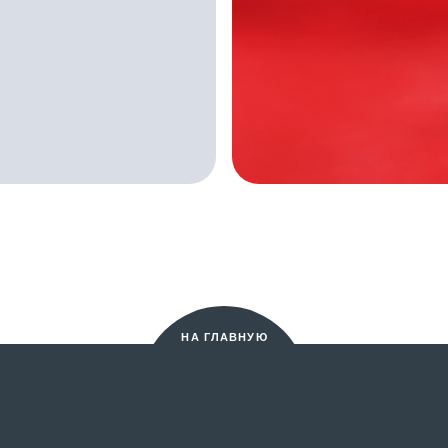
НА ГЛАВНУЮ
Во
Пр
ле
По
А
Ко
 Р