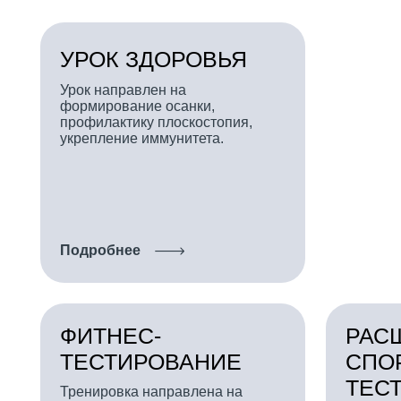
формирование осанки,
профилактику плоскостопия,
укрепление иммунитета.
Подробнее
ФИТНЕС-
РАСШИР
ТЕСТИРОВАНИЕ
СПОРТИ
ТЕСТИР
Тренировка направлена на
вытяжение основных групп мышц.
Позволяет мак
подобрать инд
тренировочный
Подробнее
Подробнее