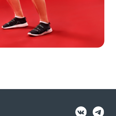
ЛИЧНЫЙ КАБИНЕТ
РАСПИСАНИЕ
зврат налога
авила клуба
литика конфиденциальности
нтракт