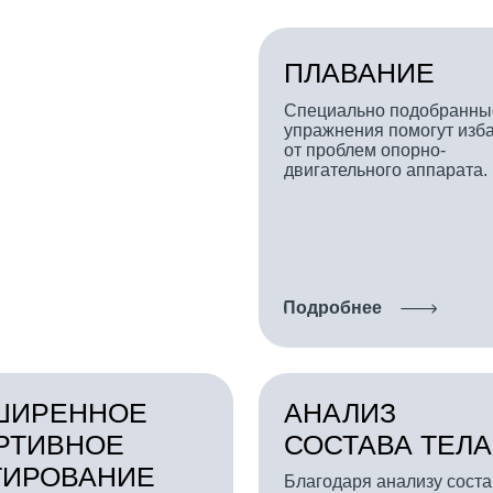
упражнения помогут избавиться
от проблем опорно-
двигательного аппарата.
Подробнее
ЕННОЕ
АНАЛИЗ
ВНОЕ
СОСТАВА ТЕЛА
ОВАНИЕ
Благодаря анализу состава тела
вы совместно с фитнес-
симально точно
консультантом сможете более
ивидуальный
объективно оценить процессы,
 режим.
происходящие в организме.
Подробнее