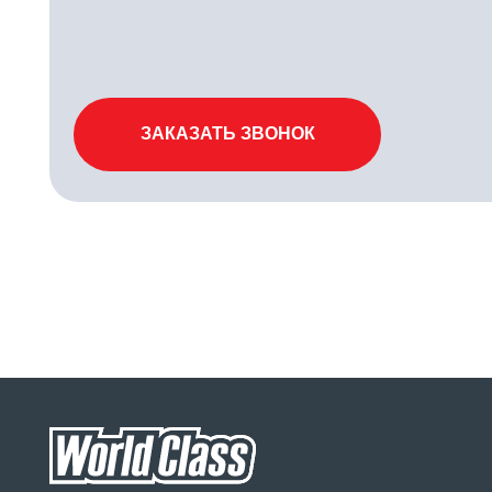
Клубные карты
О клубе
Ша
Направления
Контакты
СП
Команда
Карьера в клубе
Ц Д