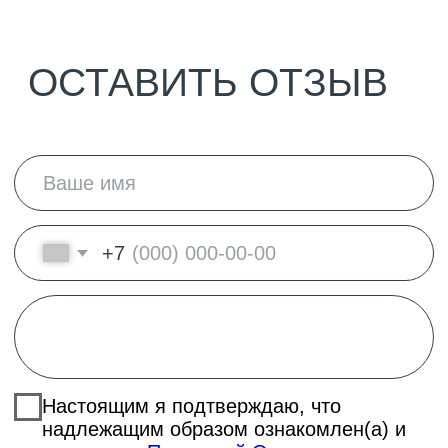
публичной оферты
и
Правилами
посещения клуба
Я хочу
получать сообщени
я
от World
Class
ОТПРАВИТЬ
НА ГЛАВНУЮ
Клубные карты
Шале
Направления
СПА
Команда
Ц Д Р
О клубе
Контакты
Карьера в клубе