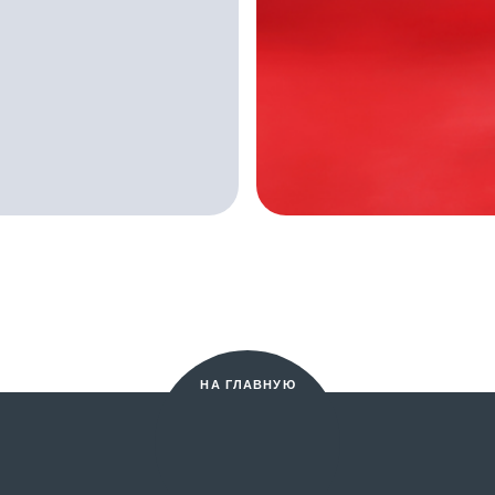
Во
Пр
ле
По
А
Ко
 Р