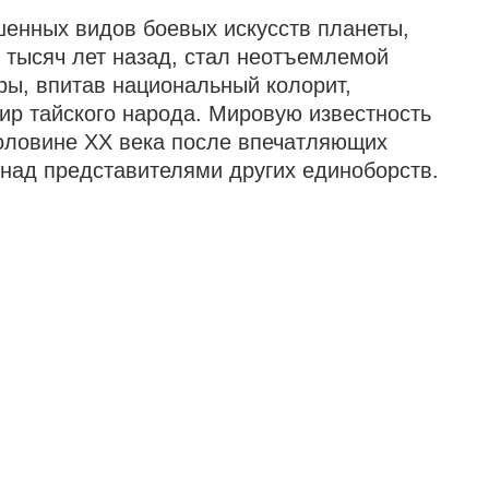
 века после впечатляющих
авителями других единоборств.
РАСТЯЖКА
Программа для более глубокого
расслабления, снятия
мышечного напряжения и