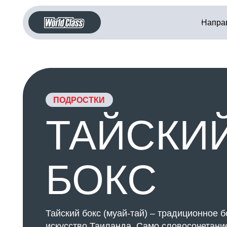
Направления
ПОДРОСТКИ
ТАЙСКИЙ
БОКС
Тайский бокс (муай-тай) – традиционное боевое
искусство Таиланда. Само словосочетание
переводится как «свободный бой».