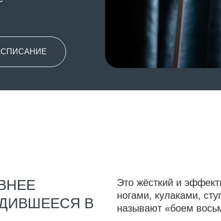
АНИЕ
Е
Это жёсткий и эффективный сти
ногами, кулаками, ступнями, локт
ВШЕЕСЯ В
называют «боем восьми конечнос
Один из самых совершенных видо
ЫЙ БОЙ».
возникший более двух тысяч лет
частью тайской культуры, впитав
религию и духовный мир тайског