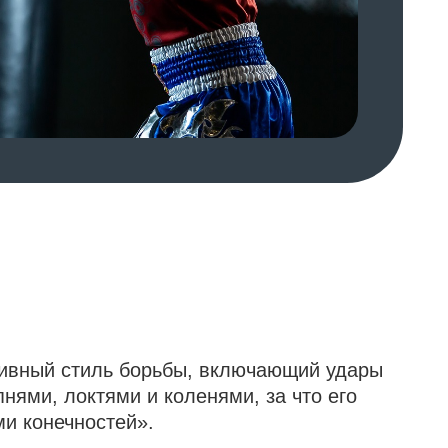
ль борьбы, включающий удары
ями и коленями, за что его
тей».
в боевых искусств планеты,
 назад, стал неотъемлемой
 национальный колорит,
о народа. Мировую известность