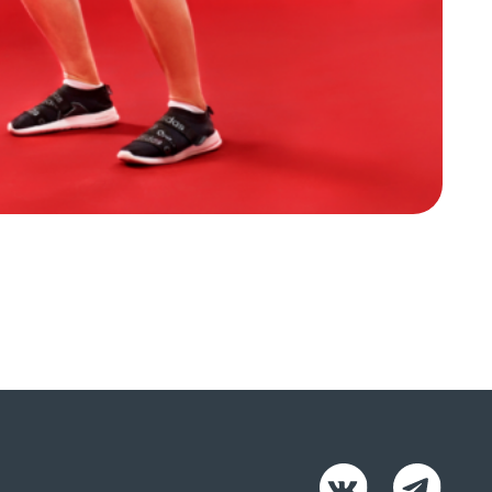
ЛИЧНЫЙ КАБИНЕТ
РАСПИСАНИЕ
зврат налога
авила клуба
литика конфиденциальности
нтракт