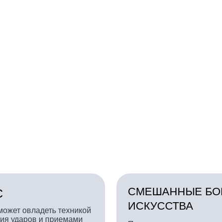
СМЕШАННЫЕ БОЕВЫЕ
ИСКУССТВА
владеть техникой
ров и приемами
Принципиально отличаются от
остигая его, вы
других видов единоборств тем, что
шцы, учитесь
бойцы имеют право пользоваться
лями и эмоциями,
огромным арсеналом различных
рдинацию и
техник и приемов, недоступных
осливость.
ранее в рамках какого-то одного
стиля.
Подробнее