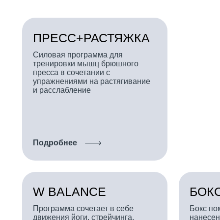
упражнениями на растягивание
и расслабление
Подробнее
W BALANCE
БОКС
Программа сочетает в себе
Бокс поможет о
движения йоги, стрейчинга,
нанесения уда
пилатеса.
самообороны. П
тренируете мы
управлять мыс
улучшаете коо
повышаете вын
Подробнее
Подробнее