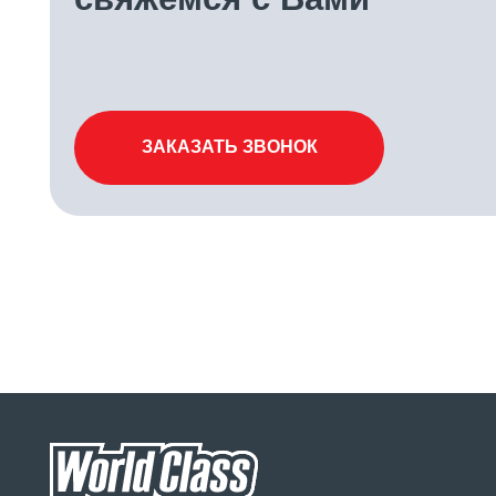
Клубные карты
О клубе
Ша
Направления
Контакты
СП
Команда
Карьера в клубе
Ц Д